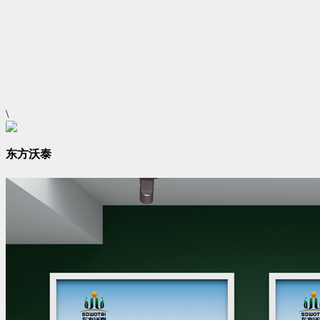
\
东方沃泰